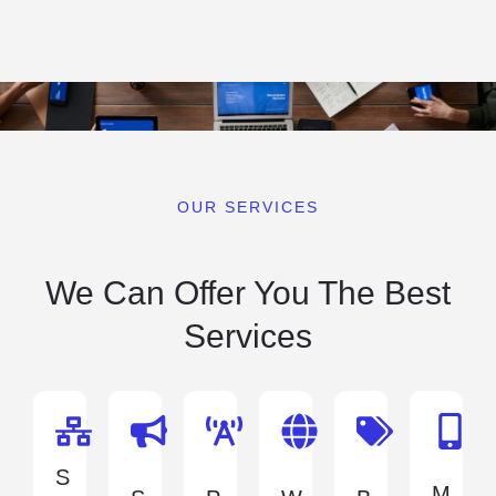
OUR SERVICES
We Can Offer You The Best
Services
S
M